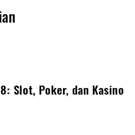
ian
8: Slot, Poker, dan Kasino