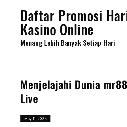
Skip
Daftar Promosi Har
to
content
Kasino Online
Menang Lebih Banyak Setiap Hari
Menjelajahi Dunia mr88
Live
May 11, 2026