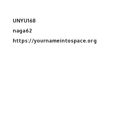
UNYU168
naga62
https://yournameintospace.org
.