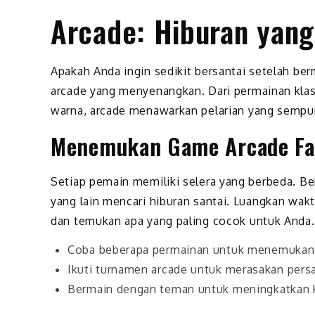
Arcade: Hiburan yan
Apakah Anda ingin sedikit bersantai setelah ber
arcade yang menyenangkan. Dari permainan klas
warna, arcade menawarkan pelarian yang sempu
Menemukan Game Arcade Fa
Setiap pemain memiliki selera yang berbeda. B
yang lain mencari hiburan santai. Luangkan wak
dan temukan apa yang paling cocok untuk Anda.
Coba beberapa permainan untuk menemukan 
Ikuti turnamen arcade untuk merasakan pers
Bermain dengan teman untuk meningkatkan 