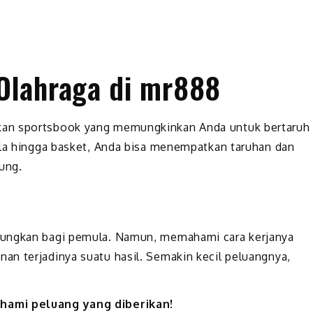
Olahraga di mr888
kan sportsbook yang memungkinkan Anda untuk bertaruh
ola hingga basket, Anda bisa menempatkan taruhan dan
ung.
gungkan bagi pemula. Namun, memahami cara kerjanya
n terjadinya suatu hasil. Semakin kecil peluangnya,
hami peluang yang diberikan!