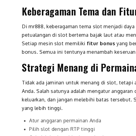
Keberagaman Tema dan Fitur
Di mr888, keberagaman tema slot menjadi daya t
petualangan di slot bertema bajak laut atau me
Setiap mesin slot memiliki
fitur bonus
yang ber
bonus. Semua ini tentunya menambah keseruan
Strategi Menang di Permain
Tidak ada jaminan untuk menang di slot, tetapi
Anda. Salah satunya adalah mengatur anggaran 
keluarkan, dan jangan melebihi batas tersebut. 
yang lebih tinggi.
Atur anggaran permainan Anda
Pilih slot dengan RTP tinggi