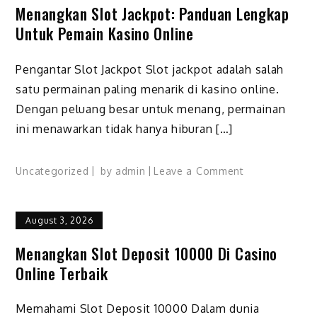
Menangkan Slot Jackpot: Panduan Lengkap
Untuk Pemain Kasino Online
Pengantar Slot Jackpot Slot jackpot adalah salah
satu permainan paling menarik di kasino online.
Dengan peluang besar untuk menang, permainan
ini menawarkan tidak hanya hiburan […]
on
Uncategorized
by
admin
Leave a Comment
Menangkan
Slot
August 3, 2026
Jackpot:
Panduan
Menangkan Slot Deposit 10000 Di Casino
Lengkap
Online Terbaik
untuk
Pemain
Kasino
Memahami Slot Deposit 10000 Dalam dunia