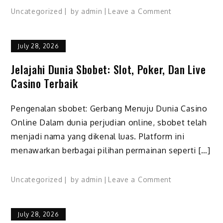
on
Uncategorized
by
admin
Leave a Comment
RajaKete:
Menjajaki
July 28, 2026
Dunia
Kasino
Jelajahi Dunia Sbobet: Slot, Poker, Dan Live
Online
Casino Terbaik
dengan
Kesenangan
Pengenalan sbobet: Gerbang Menuju Dunia Casino
Online Dalam dunia perjudian online, sbobet telah
menjadi nama yang dikenal luas. Platform ini
menawarkan berbagai pilihan permainan seperti […]
on
Uncategorized
by
admin
Leave a Comment
Jelajahi
Dunia
July 28, 2026
sbobet: