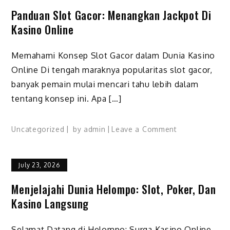
Slot,
Panduan Slot Gacor: Menangkan Jackpot Di
Poker,
Kasino Online
dan
Live
Casino
Memahami Konsep Slot Gacor dalam Dunia Kasino
Terbaik
Online Di tengah maraknya popularitas slot gacor,
banyak pemain mulai mencari tahu lebih dalam
tentang konsep ini. Apa […]
on
Uncategorized
by
admin
Leave a Comment
Panduan
Slot
July 23, 2026
Gacor:
Menangkan
Menjelajahi Dunia Helompo: Slot, Poker, Dan
Jackpot
Kasino Langsung
di
Kasino
Online
Selamat Datang di Helompo: Surga Kasino Online