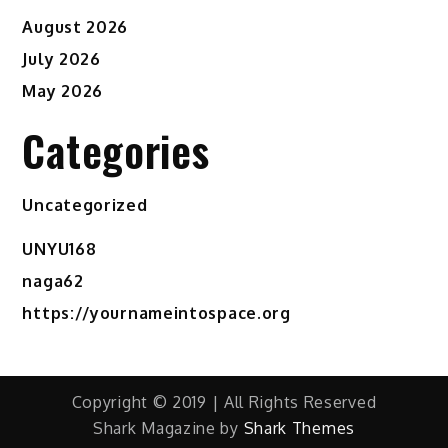
August 2026
July 2026
May 2026
Categories
Uncategorized
UNYU168
naga62
https://yournameintospace.org
Copyright © 2019 | All Rights Reserved
Shark Magazine by
Shark Themes